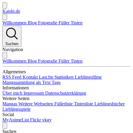
Kaishi.de
Willkommen
Blog
Fotografie
Füller
Tinten
Suchen
Navigation
Willkommen
Blog
Fotografie
Füller
Tinten
Allgemeines
RSS Feed
Kontakt
Last.fm Statistiken
Lieblingsfilme
Mangasammlung als Text
Tags
Informationen
Über mich
Impressum
Datenschutzerklärung
Weitere Seiten
Mangas
Weitere Webseiten
Füllerliste
Tintenliste
Lieblingsbücher
Lieblingsspiele
Social
MyAnimeList
Flickr
vkgy
Suchen