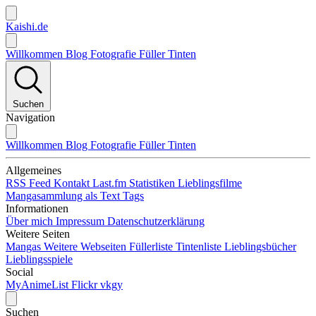
Kaishi.de
Willkommen
Blog
Fotografie
Füller
Tinten
Suchen
Navigation
Willkommen
Blog
Fotografie
Füller
Tinten
Allgemeines
RSS Feed
Kontakt
Last.fm Statistiken
Lieblingsfilme
Mangasammlung als Text
Tags
Informationen
Über mich
Impressum
Datenschutzerklärung
Weitere Seiten
Mangas
Weitere Webseiten
Füllerliste
Tintenliste
Lieblingsbücher
Lieblingsspiele
Social
MyAnimeList
Flickr
vkgy
Suchen