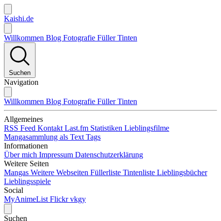
Kaishi.de
Willkommen
Blog
Fotografie
Füller
Tinten
Suchen
Navigation
Willkommen
Blog
Fotografie
Füller
Tinten
Allgemeines
RSS Feed
Kontakt
Last.fm Statistiken
Lieblingsfilme
Mangasammlung als Text
Tags
Informationen
Über mich
Impressum
Datenschutzerklärung
Weitere Seiten
Mangas
Weitere Webseiten
Füllerliste
Tintenliste
Lieblingsbücher
Lieblingsspiele
Social
MyAnimeList
Flickr
vkgy
Suchen