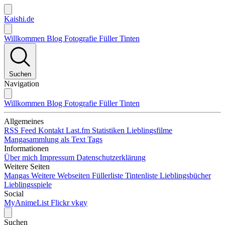
Kaishi.de
Willkommen
Blog
Fotografie
Füller
Tinten
Suchen
Navigation
Willkommen
Blog
Fotografie
Füller
Tinten
Allgemeines
RSS Feed
Kontakt
Last.fm Statistiken
Lieblingsfilme
Mangasammlung als Text
Tags
Informationen
Über mich
Impressum
Datenschutzerklärung
Weitere Seiten
Mangas
Weitere Webseiten
Füllerliste
Tintenliste
Lieblingsbücher
Lieblingsspiele
Social
MyAnimeList
Flickr
vkgy
Suchen