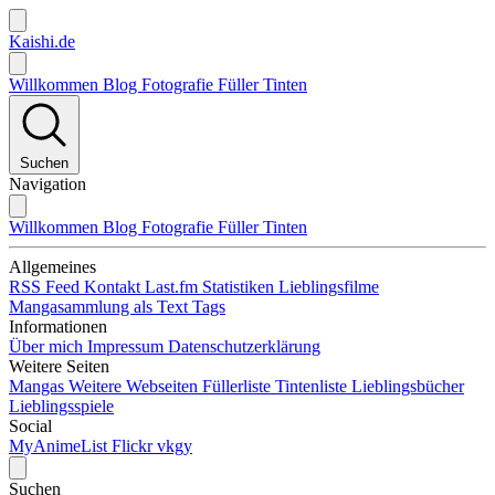
Kaishi.de
Willkommen
Blog
Fotografie
Füller
Tinten
Suchen
Navigation
Willkommen
Blog
Fotografie
Füller
Tinten
Allgemeines
RSS Feed
Kontakt
Last.fm Statistiken
Lieblingsfilme
Mangasammlung als Text
Tags
Informationen
Über mich
Impressum
Datenschutzerklärung
Weitere Seiten
Mangas
Weitere Webseiten
Füllerliste
Tintenliste
Lieblingsbücher
Lieblingsspiele
Social
MyAnimeList
Flickr
vkgy
Suchen